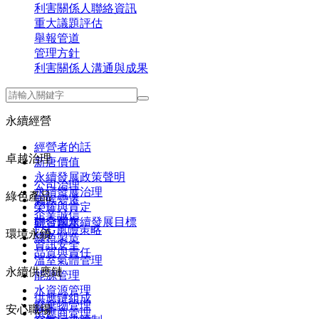
利害關係人聯絡資訊
重大議題評估
舉報管道
管理方針
利害關係人溝通與成果
永續經營
經營者的話
卓越治理
新唐價值
永續發展政策聲明
公司治理
永續發展治理
綠色產品
氣候變遷
榮耀與肯定
企業誠信
聯合國永續發展目標
研發創新
ESG風險策略
環境永續
綠色製造
資訊安全
品質與責任
溫室氣體管理
永續供應鏈
能源管理
水資源管理
供應鏈組成
廢棄物管理
安心職場
供應商管理