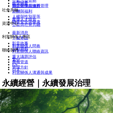
空氣污染管制
衝突礦產
關鍵化學原物料管理
員工關係與溝通
社會共融
薪酬與福利
人權與性別平等
產學人才培育
職業安全與健康
資源中心
公益與社會共融
最新消息
利害關係人專區
下載專區
影音故事
利害關係人問卷
互動遊戲
聯絡我們
利害關係人聯絡資訊
重大議題評估
繁中
舉報管道
EN
管理方針
日文
利害關係人溝通與成果
永續經營｜永續發展治理