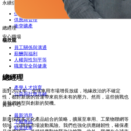
永續供應鏈
供應鏈組成
供應商管理
衝突礦產
總經理
安心職場
楊欣龍
員工關係與溝通
薪酬與福利
人權與性別平等
職業安全與健康
總經理
社會共融
產學人才培育
面對2024 年，全球車用市場增長放緩，地緣政治的不確定
公益與社會共融
性，都對新唐的營運帶來前所未有的壓力。然而，這些挑戰也
是我們轉型與創新的契機。
資源中心
最新消息
新唐採取多元化產品組合的策略，擴展至車用、工業物聯網等
下載專區
領域，以降低市場波動風險。我們也強化供應鏈韌性，確保產
影音故事