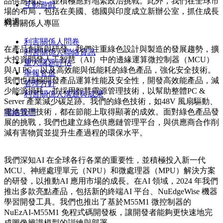
品供應穩定，並積極應對地緊政治挑戰。此外，我們在全球市
互動遊戲
場的布局，包括在美國、德國與印度成立新辦公室，抓住成長
機遇。
利害關係人專區
利害關係人問卷
在產品創新與研發，我們注重綠色設計與製造的發展趨勢，擴
利害關係人聯絡資訊
大投資開發人工智慧（AI）中的邊緣運算微控制器（MCU）
重大議題評估
與AI PC，以及高效能與低能耗的綠色產品，強化安全技術。
舉報管道
我們也積極開發產品運算性能及安全性，開發高效能產品，減
管理方針
少能源損耗，並採用智慧電源管理技術，以幫助整體PC &
利害關係人溝通與成果
Server 產業減少碳足跡。我們的綠色技術，如48V 風扇驅動、
電池管理技術，都在節能上取得顯著的成效。面對綠色產品發
聯絡我們
展的挑戰，我們也建立綠色供應鏈管理平台，與供應商合作削
減有害物質並提升生產過程的環保水平。
我們深知AI 在全球各行各業的重要性，並積極投入新一代
MCU、神經處理單元（NPU）和微處理器（MPU）解決方案
的研發，以推動AI 應用市場的成長。在AI 領域，2024 年我們
推出多款亮點產品，包括新的終端AI 平台、NuEdgeWise 機器
學習開發工具。我們也推出了基於M55M1 微控制器的
NuEzAI-M55M1 免程式碼開發板，讓開發者能夠更快速地完
成圖像辨識模型的訓練與部署。