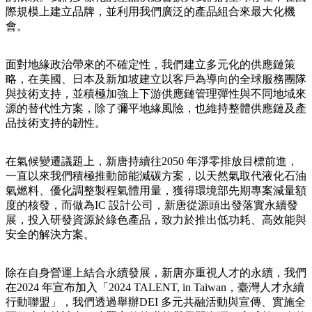
際規模上建立品牌，並利用我們廣泛的產品組合來最大化機
會。
面對地緣政治帶來的不確定性，我們建立多元化的供應鏈策
略，在美國、日本及新加坡建立以客戶為導向的全球服務團隊
與技術支持，並積極加強上下游供應鏈管理彈性與不同地域來
源的替代性方案，除了彌平地緣風險，也維持整體供應鏈及產
品技術支持的韌性。
在氣候變遷議題上，新唐持續往2050 年淨零排放目標前進，
一直以來我們積極推動節能減碳方案，以天然氣取代液化石油
氣燃料、優化調整製程氣體用量，獲得環境部先期專案減量額
度的核發，而做為IC 設計公司，新唐從源頭出發落實永續發
展，投入研發資源於綠色產品，致力於推出低功耗、高效能與
安全的解決方案。
除在自身營運上結合永續發展，新唐亦重視人才的永續，我們
在2024 年宣布加入「2024 TALENT, in Taiwan，臺灣人才永續
行動聯盟」，我們透過舉辦DEI 多元共融活動與宣傳、實施全