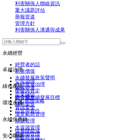
利害關係人聯絡資訊
重大議題評估
舉報管道
管理方針
利害關係人溝通與成果
永續經營
經營者的話
卓越治理
新唐價值
永續發展政策聲明
公司治理
永續發展治理
綠色產品
氣候變遷
榮耀與肯定
企業誠信
聯合國永續發展目標
研發創新
ESG風險策略
環境永續
綠色製造
資訊安全
品質與責任
溫室氣體管理
永續供應鏈
能源管理
水資源管理
供應鏈組成
廢棄物管理
安心職場
供應商管理