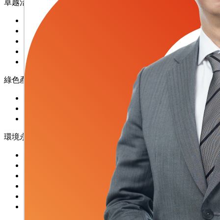
卓越治理
公司治理
氣候變遷
企業誠信
ESG風險策略
資訊安全
綠色產品
研發創新
綠色製造
品質與責任
環境永續
溫室氣體管理
能源管理
水資源管理
廢棄物管理
空氣污染管制
關鍵化學原物料管理