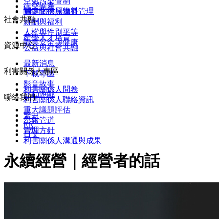
空氣污染管制
衝突礦產
關鍵化學原物料管理
員工關係與溝通
社會共融
薪酬與福利
人權與性別平等
產學人才培育
職業安全與健康
資源中心
公益與社會共融
最新消息
利害關係人專區
下載專區
影音故事
利害關係人問卷
互動遊戲
聯絡我們
利害關係人聯絡資訊
重大議題評估
繁中
舉報管道
EN
管理方針
日文
利害關係人溝通與成果
永續經營｜經營者的話