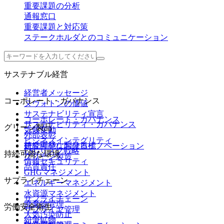
重要課題の分析
通報窓口
重要課題と対応策
ステークホルダとのコミュニケーション
サステナブル経営
経営者メッセージ
コーポレート・ガバナンス
ヌヴォトンの価値
サステナビリティ宣言
コーポレート・ガバナンス
サステナビリティ・ガバナンス
グリーン製品
気候変動
外部表彰
ビジネスインテグリティ
持続可能な開発目標
研究開発におけるイノベーション
ESGリスク戦略
持続可能な環境
グリーン製造
情報セキュリティ
品質責任
GHGマネジメント
サプライチェーン
エネルギーマネジメント
水資源マネジメント
サプライチェーン
廃棄物管理
労働安全衛生
サプライヤ管理
大気汚染防止
紛争鉱物