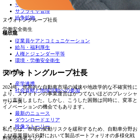
サプライチェーン
サプライヤ管理
紛争鉱物
ヌヴォトングループ社長
労働安全衛生
楊欣龍
従業員ケアとコミュニケーション
給与・福利厚生
人権とジェンダー平等
環境・労働安全衛生
ヌヴォトングループ社長
社会貢献
産学連携
2024年、世界的な自動車市場の減速や地政学的な不確実性に
社会貢献と地域活動への参加
より、ヌヴォトンの事業運営はかつてないほどのプレッシャ
ーに直面しました。しかし、こうした困難は同時に、変革と
リソース
イノベーションの機会でもあります。
最新のニュース
ダウンロードエリア
映像ストーリー
私たちは、市場の変動リスクを緩和するため、自動車分野お
よび産業用IoT分野において製品ポートフォリオの多様化戦
利害関係者エリア