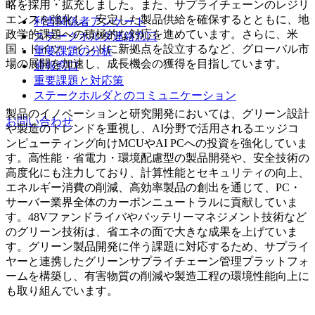
略を採用・拡充しました。また、サプライチェーンのレジリ
エンスを強化し、安定した製品供給を確保するとともに、地
利害関係者アンケート
政学的課題への積極的な対応を進めています。さらに、米
ステークホルダ連絡窓口
国・ドイツ・インドに新拠点を設立するなど、グローバル市
重要課題の分析
場の展開を加速し、成長機会の獲得を目指しています。
通報窓口
重要課題と対応策
ステークホルダとのコミュニケーション
製品のイノベーションと研究開発においては、グリーン設計
お問い合わせ
や製造のトレンドを重視し、AI分野で活用されるエッジコ
ンピューティング向けMCUやAI PCへの投資を強化していま
す。高性能・省電力・環境配慮型の製品開発や、安全技術の
高度化にも注力しており、計算性能とセキュリティの向上、
エネルギー消費の削減、高効率製品の創出を通じて、PC・
サーバー業界全体のカーボンニュートラルに貢献していま
す。48Vファンドライバやバッテリーマネジメント技術など
のグリーン技術は、省エネの面で大きな成果を上げていま
す。グリーン製品開発に伴う課題に対応するため、サプライ
ヤーと連携したグリーンサプライチェーン管理プラットフォ
ームを構築し、有害物質の削減や製造工程の環境性能向上に
も取り組んでいます。