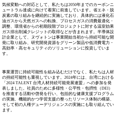
気候変動への対応として、私たちは2050年までのカーボンニ
ュートラル達成に向けて着実に前進しています。省エネ・脱
炭素の取り組みを継続的に実施しており、具体的には液化石
油ガスから天然ガスへの転換、プロセスガスの消費最適化・
調整、環境省からの初期段階プロジェクトに対する温室効果
ガス排出削減クレジットの取得などが含まれます。半導体設
計企業として、ヌヴォトンは事業開始当初から持続可能な開
発に取り組み、研究開発資源をグリーン製品や低消費電力・
高効率・高セキュリティのソリューションに投資していま
す。
事業運営に持続可能性を組み込むだけでなく、私たちは人材
の持続可能性も重視しています。2024年には、台湾における
「2024 TALENT 台湾人材持続可能発展連盟」への参加を発
表しました。社員のために多様性・公平性・包摂性（DEI）
を推進する活動や啓発を行い、包括的な健康支援プログラム
の実施、機能的かつ学習支援の整ったリソース体制の構築、
そして初の人権デューデリジェンスの実施にも取り組んでい
ます。