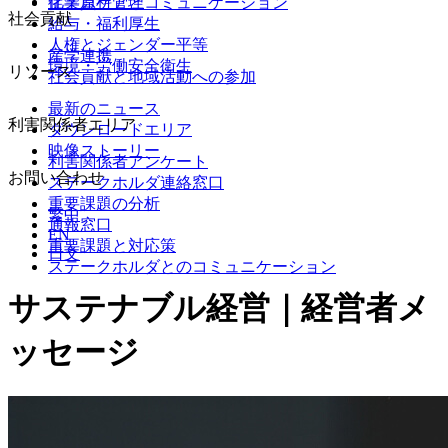
化学原料管理
従業員ケアとコミュニケーション
社会貢献
給与・福利厚生
人権とジェンダー平等
産学連携
環境・労働安全衛生
リソース
社会貢献と地域活動への参加
最新のニュース
利害関係者エリア
ダウンロードエリア
映像ストーリー
利害関係者アンケート
お問い合わせ
ステークホルダ連絡窓口
重要課題の分析
繁中
通報窓口
EN
重要課題と対応策
日文
ステークホルダとのコミュニケーション
サステナブル経営｜経営者メ
ッセージ