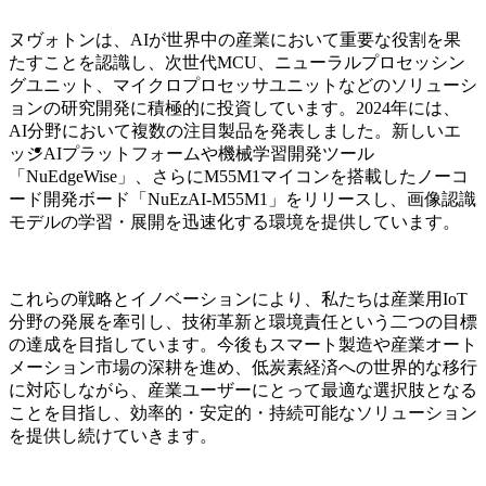
ヌヴォトンは、AIが世界中の産業において重要な役割を果
たすことを認識し、次世代MCU、ニューラルプロセッシン
グユニット、マイクロプロセッサユニットなどのソリューシ
ョンの研究開発に積極的に投資しています。2024年には、
AI分野において複数の注目製品を発表しました。新しいエ
ッジAIプラットフォームや機械学習開発ツール
「NuEdgeWise」、さらにM55M1マイコンを搭載したノーコ
ード開発ボード「NuEzAI-M55M1」をリリースし、画像認識
モデルの学習・展開を迅速化する環境を提供しています。
これらの戦略とイノベーションにより、私たちは産業用IoT
分野の発展を牽引し、技術革新と環境責任という二つの目標
の達成を目指しています。今後もスマート製造や産業オート
メーション市場の深耕を進め、低炭素経済への世界的な移行
に対応しながら、産業ユーザーにとって最適な選択肢となる
ことを目指し、効率的・安定的・持続可能なソリューション
を提供し続けていきます。