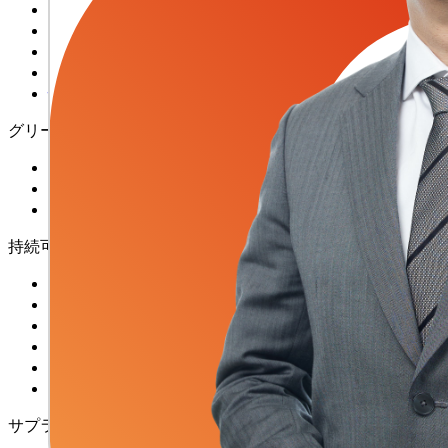
コーポレート・ガバナンス
気候変動
ビジネスインテグリティ
ESGリスク戦略
情報セキュリティ
グリーン製品
研究開発におけるイノベーション
グリーン製造
品質責任
持続可能な環境
GHGマネジメント
エネルギーマネジメント
水資源マネジメント
廃棄物管理
大気汚染防止
化学原料管理
サプライチェーン