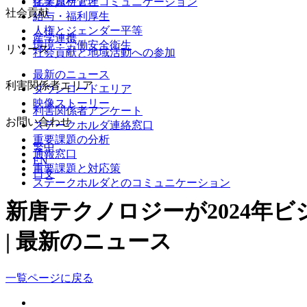
化学原料管理
従業員ケアとコミュニケーション
社会貢献
給与・福利厚生
人権とジェンダー平等
産学連携
環境・労働安全衛生
リソース
社会貢献と地域活動への参加
最新のニュース
利害関係者エリア
ダウンロードエリア
映像ストーリー
利害関係者アンケート
お問い合わせ
ステークホルダ連絡窓口
重要課題の分析
繁中
通報窓口
EN
重要課題と対応策
日文
ステークホルダとのコミュニケーション
新唐テクノロジーが2024年
| 最新のニュース
一覧ページに戻る