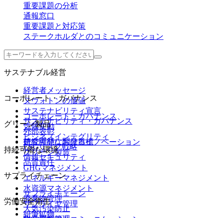
重要課題の分析
通報窓口
重要課題と対応策
ステークホルダとのコミュニケーション
サステナブル経営
経営者メッセージ
コーポレート・ガバナンス
ヌヴォトンの価値
サステナビリティ宣言
コーポレート・ガバナンス
サステナビリティ・ガバナンス
グリーン製品
気候変動
外部表彰
ビジネスインテグリティ
持続可能な開発目標
研究開発におけるイノベーション
ESGリスク戦略
持続可能な環境
グリーン製造
情報セキュリティ
品質責任
GHGマネジメント
サプライチェーン
エネルギーマネジメント
水資源マネジメント
サプライチェーン
廃棄物管理
労働安全衛生
サプライヤ管理
大気汚染防止
紛争鉱物