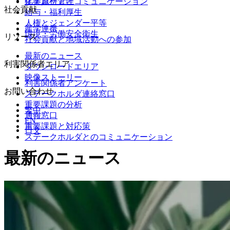
化学原料管理
従業員ケアとコミュニケーション
社会貢献
給与・福利厚生
人権とジェンダー平等
産学連携
環境・労働安全衛生
リソース
社会貢献と地域活動への参加
最新のニュース
利害関係者エリア
ダウンロードエリア
映像ストーリー
利害関係者アンケート
お問い合わせ
ステークホルダ連絡窓口
重要課題の分析
繁中
通報窓口
EN
重要課題と対応策
日文
ステークホルダとのコミュニケーション
最新のニュース