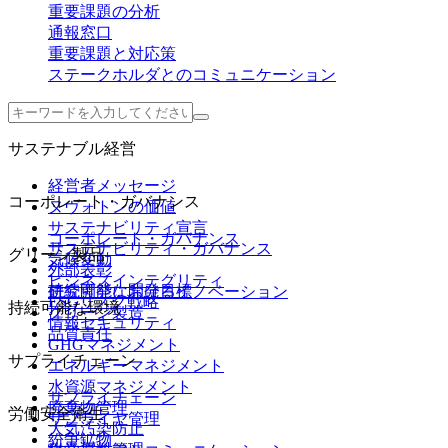
重要課題の分析
通報窓口
重要課題と対応策
ステークホルダとのコミュニケーション
サステナブル経営
経営者メッセージ
コーポレート・ガバナンス
ヌヴォトンの価値
サステナビリティ宣言
コーポレート・ガバナンス
サステナビリティ・ガバナンス
グリーン製品
気候変動
外部表彰
ビジネスインテグリティ
持続可能な開発目標
研究開発におけるイノベーション
ESGリスク戦略
持続可能な環境
グリーン製造
情報セキュリティ
品質責任
GHGマネジメント
サプライチェーン
エネルギーマネジメント
水資源マネジメント
サプライチェーン
廃棄物管理
労働安全衛生
サプライヤ管理
大気汚染防止
紛争鉱物